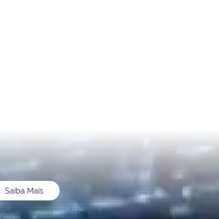
Saiba Mais