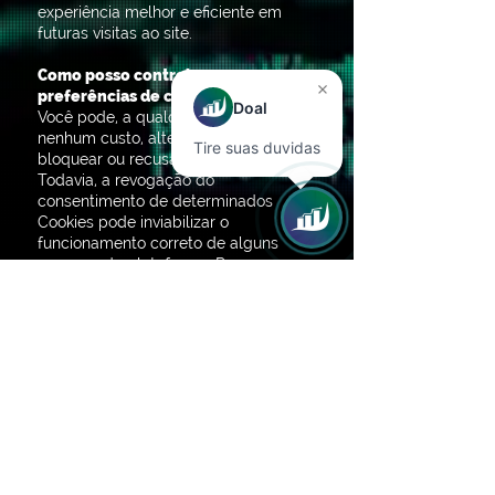
experiência melhor e eficiente em
futuras visitas ao site.
Como posso controlar as
preferências de cookies?
Doal
Você pode, a qualquer tempo e sem
nenhum custo, alterar as permissões,
Tire suas duvidas
bloquear ou recusar os Cookies.
Todavia, a revogação do
consentimento de determinados
Cookies pode inviabilizar o
funcionamento correto de alguns
recursos da plataforma. Para
gerenciar os cookies do seu
navegador, basta fazê-lo diretamente
nas configurações do navegador, na
área de gestão de Cookies. Você
pode acessar tutoriais sobre o tema
diretamente nos links abaixo:
Se você usa o
Internet Explorer
.
Se você usa o
Firefox
.
Se você usa o
Safari
.